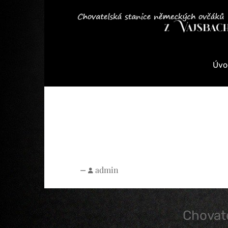
Úvo
admin
—
Chovat