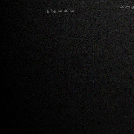
Copyri
gdsgfsdfdsfsd