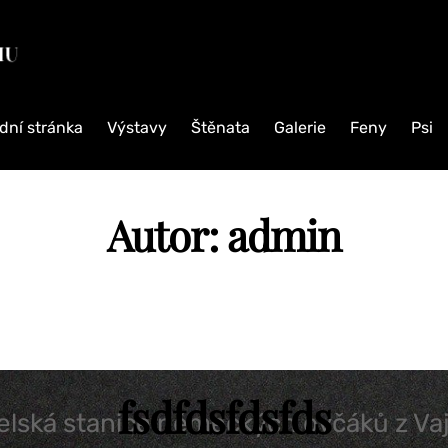
CHOVATELSKÁ
STANICE
NĚMECKÝCH
OVČÁKŮ
dní stránka
Výstavy
Štěnata
Galerie
Feny
Psi
Chovatelská
stanice
německých
Autor:
admin
ovčáků
z
Vajsbachu
fsdfdsfdsfds
elská stanice německých ovčáků z Va