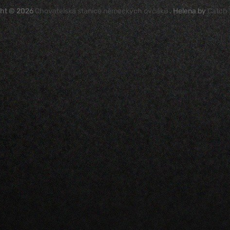
ght © 2026
Chovatelská stanice německých ovčáků
. Helena by
Catch