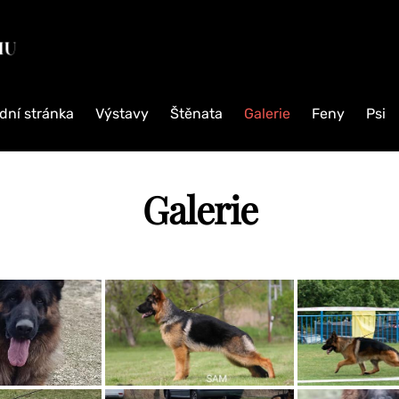
CHOVATELSKÁ
STANICE
NĚMECKÝCH
OVČÁKŮ
dní stránka
Výstavy
Štěnata
Galerie
Feny
Psi
Chovatelská
stanice
německých
Galerie
ovčáků
z
Vajsbachu