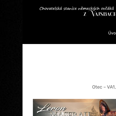
Úvo
Otec – VA1