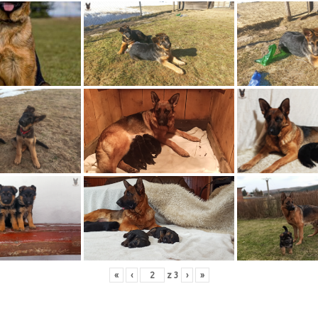
«
‹
z
3
›
»