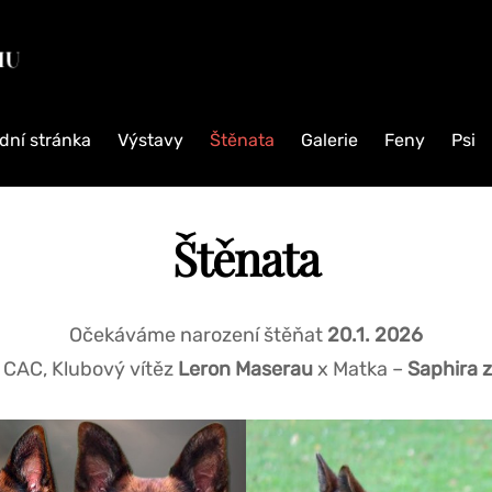
CHOVATELSKÁ
STANICE
NĚMECKÝCH
OVČÁKŮ
dní stránka
Výstavy
Štěnata
Galerie
Feny
Psi
Chovatelská
stanice
německých
Štěnata
ovčáků
z
Vajsbachu
Očekáváme narození štěňat
20.1. 2026
, CAC, Klubový vítěz
Leron Maserau
x Matka –
Saphira 